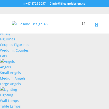
+47 4725 5057
info@lillesanddesign.no
Figurines
Family
Figurines
Couples Figurines
Wedding Couples
Cats
Angels
Small Angels
Medium Angels
Large Angels
Lighting
Wall Lamps
Table Lamps